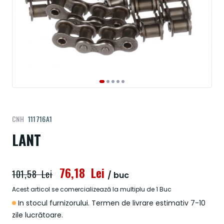
Treci
CNH
111716A1
la
începutul
LANT
galeriei
de
imagini
76,18 Lei
101,58 Lei
/ buc
Acest articol se comercializează la multiplu de 1 Buc
In stocul furnizorului. Termen de livrare estimativ 7-10
zile lucrătoare.