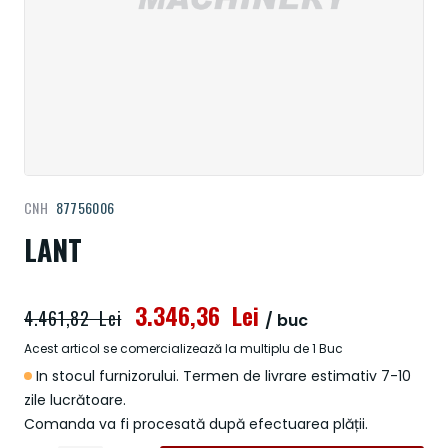
Treci
CNH
87756006
la
începutul
LANT
galeriei
de
imagini
3.346,36 Lei
4.461,82 Lei
/ buc
Acest articol se comercializează la multiplu de 1 Buc
In stocul furnizorului. Termen de livrare estimativ 7-10
zile lucrătoare.
Comanda va fi procesată după efectuarea plății.