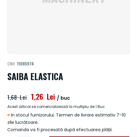
Treci
CNH
11065974
la
începutul
SAIBA ELASTICA
galeriei
de
imagini
1,26 Lei
1,68 Lei
/ buc
Acest articol se comercializează la multiplu de 1 Buc
In stocul furnizorului. Termen de livrare estimativ 7-10
zile lucrătoare.
Comanda va fi procesată după efectuarea plății.