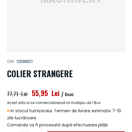
Treci
CNH
120008C1
la
începutul
COLIER STRANGERE
galeriei
de
imagini
55,95 Lei
77,71 Lei
/ buc
Acest articol se comercializează la multiplu de 1 Buc
In stocul furnizorului. Termen de livrare estimativ 7-10
zile lucrătoare.
Comanda va fi procesată după efectuarea plății.