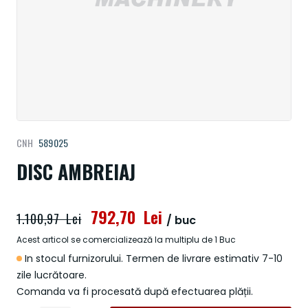
Treci
CNH
589025
la
începutul
DISC AMBREIAJ
galeriei
de
imagini
792,70 Lei
1.100,97 Lei
/ buc
Acest articol se comercializează la multiplu de 1 Buc
In stocul furnizorului. Termen de livrare estimativ 7-10
zile lucrătoare.
Comanda va fi procesată după efectuarea plății.