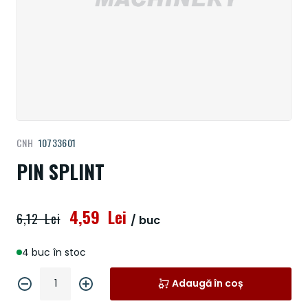
Treci
CNH
10733601
la
începutul
PIN SPLINT
galeriei
de
imagini
4,59 Lei
6,12 Lei
/ buc
4 buc în stoc
Adaugă în coș