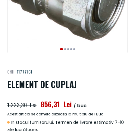
Treci
CNH
117771C1
la
începutul
ELEMENT DE CUPLAJ
galeriei
de
imagini
856,31 Lei
1.223,30 Lei
/ buc
Acest articol se comercializează la multiplu de 1 Buc
In stocul furnizorului. Termen de livrare estimativ 7-10
zile lucrătoare.