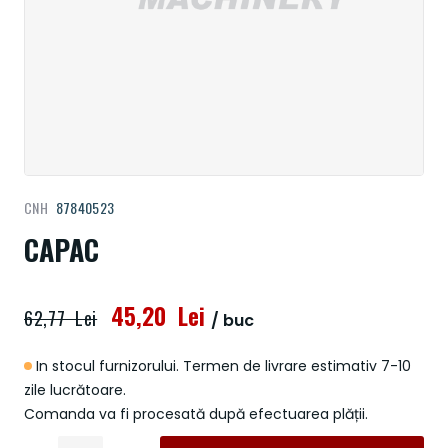
Treci
CNH
87840523
la
începutul
CAPAC
galeriei
de
imagini
45,20 Lei
62,77 Lei
/ buc
In stocul furnizorului. Termen de livrare estimativ 7-10
zile lucrătoare.
Comanda va fi procesată după efectuarea plății.