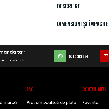
DESCRIERE
DIMENSIUNI ȘI ÎMPACHE
comanda ta?
0740 313 854
i pentru a vă ajuta
FAQ
CONTUL MEU
pă marcă
Pret si modalitati de plata
Favorite