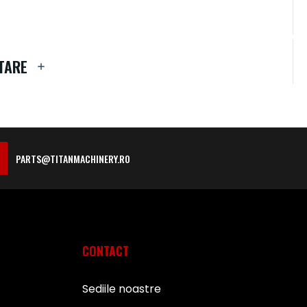
TARE
PARTS@TITANMACHINERY.RO
CONTACT
Sediile noastre