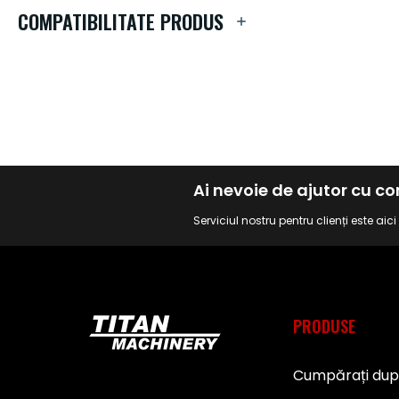
de
COMPATIBILITATE PRODUS
imagini
Ai nevoie de ajutor cu 
Serviciul nostru pentru clienți este aic
PRODUSE
Cumpărați du