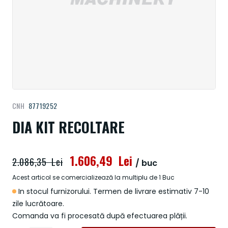
Treci
CNH
87719252
la
începutul
DIA KIT RECOLTARE
galeriei
de
imagini
1.606,49 Lei
2.086,35 Lei
/ buc
Acest articol se comercializează la multiplu de 1 Buc
In stocul furnizorului. Termen de livrare estimativ 7-10
zile lucrătoare.
Comanda va fi procesată după efectuarea plății.