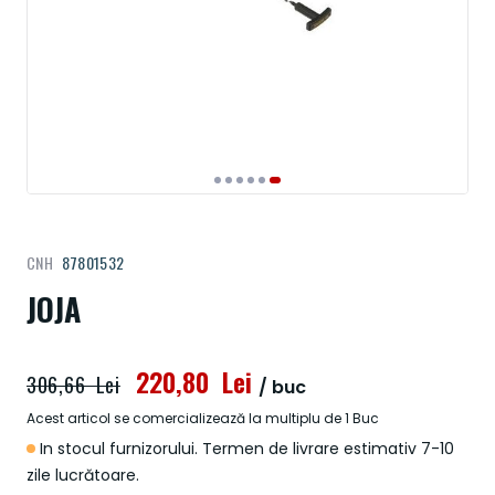
Treci
CNH
87801532
la
începutul
JOJA
galeriei
de
imagini
220,80 Lei
306,66 Lei
/ buc
Acest articol se comercializează la multiplu de 1 Buc
In stocul furnizorului. Termen de livrare estimativ 7-10
zile lucrătoare.