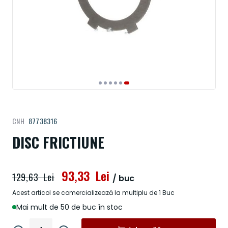
Treci
CNH
87738316
la
începutul
DISC FRICTIUNE
galeriei
de
imagini
93,33 Lei
129,63 Lei
/ buc
Acest articol se comercializează la multiplu de 1 Buc
Mai mult de 50 de buc în stoc