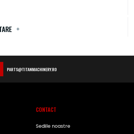
TARE
PARTS@TITANMACHINERY.RO
CONTACT
Sediile noastre