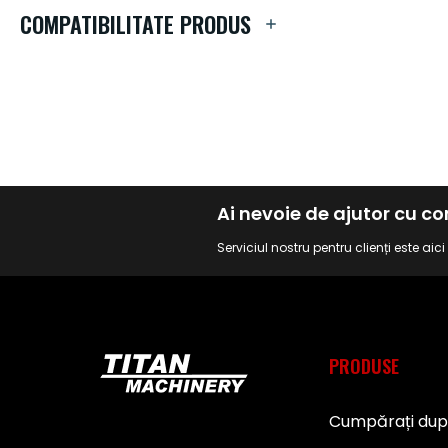
de
COMPATIBILITATE PRODUS
imagini
Ai nevoie de ajutor cu 
Serviciul nostru pentru clienți este aic
PRODUSE
Cumpărați du