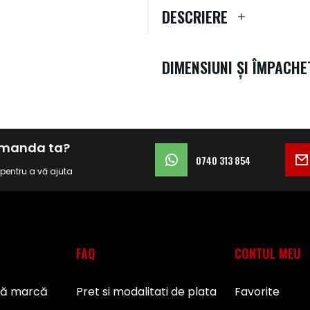
DESCRIERE
DIMENSIUNI ȘI ÎMPACHE
comanda ta?
0740 313 854
i pentru a vă ajuta
FAQ
CONTUL MEU
pă marcă
Pret si modalitati de plata
Favorite