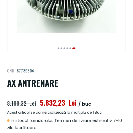
Treci
CNH
87739304
la
începutul
AX ANTRENARE
galeriei
de
imagini
5.832,23 Lei
8.100,32 Lei
/ buc
Acest articol se comercializează la multiplu de 1 Buc
In stocul furnizorului. Termen de livrare estimativ 7-10
zile lucrătoare.