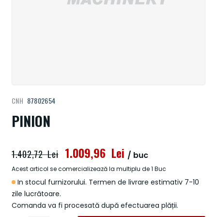
Treci
CNH
87802654
la
începutul
PINION
galeriei
de
imagini
1.009,96 Lei
1.402,72 Lei
/ buc
Acest articol se comercializează la multiplu de 1 Buc
In stocul furnizorului. Termen de livrare estimativ 7-10
zile lucrătoare.
Comanda va fi procesată după efectuarea plății.