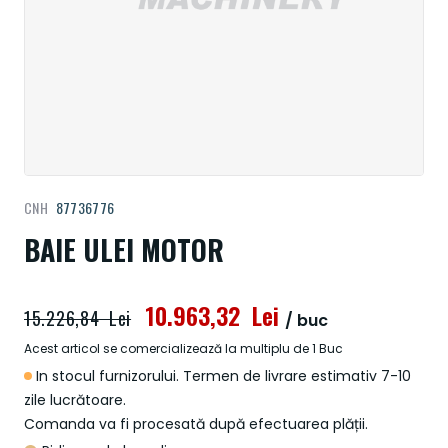
Treci
CNH
87736776
la
începutul
BAIE ULEI MOTOR
galeriei
de
imagini
10.963,32 Lei
15.226,84 Lei
/ buc
Acest articol se comercializează la multiplu de 1 Buc
In stocul furnizorului. Termen de livrare estimativ 7-10
zile lucrătoare.
Comanda va fi procesată după efectuarea plății.