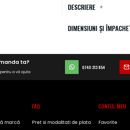
DESCRIERE
DIMENSIUNI ȘI ÎMPACHE
comanda ta?
0740 313 854
i pentru a vă ajuta
FAQ
CONTUL MEU
pă marcă
Pret si modalitati de plata
Favorite