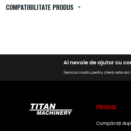
de
COMPATIBILITATE PRODUS
imagini
Ai nevoie de ajutor cu 
Serviciul nostru pentru clienți este aic
PRODUSE
Cumpărați du