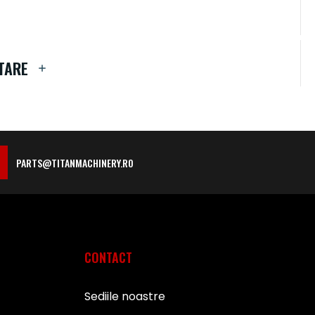
TARE
PARTS@TITANMACHINERY.RO
CONTACT
Sediile noastre