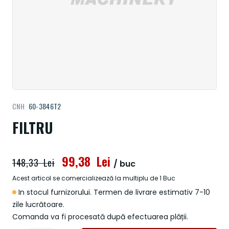
Treci
CNH
60-3846T2
la
începutul
FILTRU
galeriei
de
imagini
99,38 Lei
148,33 Lei
/ buc
Acest articol se comercializează la multiplu de 1 Buc
In stocul furnizorului. Termen de livrare estimativ 7-10
zile lucrătoare.
Comanda va fi procesată după efectuarea plății.