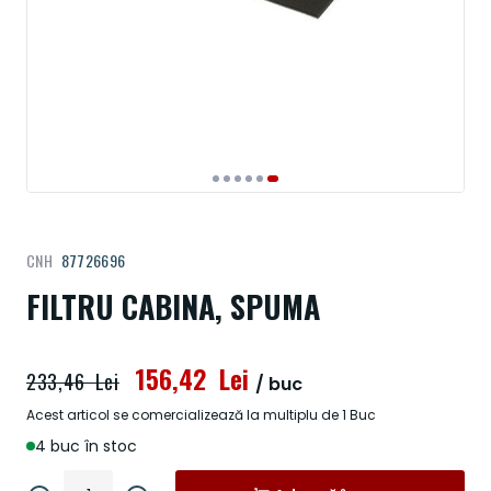
Treci
CNH
87726696
la
începutul
FILTRU CABINA, SPUMA
galeriei
de
imagini
156,42 Lei
233,46 Lei
/ buc
Acest articol se comercializează la multiplu de 1 Buc
4 buc în stoc