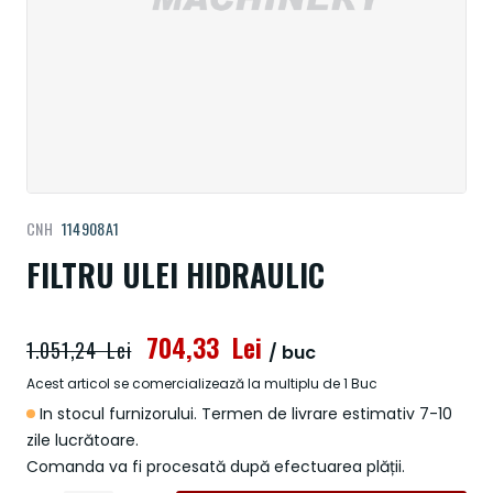
Treci
CNH
114908A1
la
începutul
FILTRU ULEI HIDRAULIC
galeriei
de
imagini
704,33 Lei
1.051,24 Lei
/ buc
Acest articol se comercializează la multiplu de 1 Buc
In stocul furnizorului. Termen de livrare estimativ 7-10
zile lucrătoare.
Comanda va fi procesată după efectuarea plății.