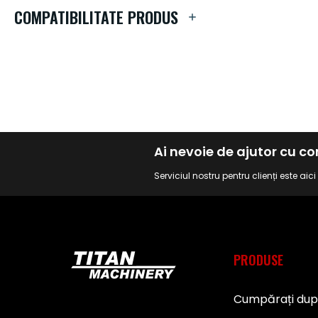
de
COMPATIBILITATE PRODUS
imagini
Ai nevoie de ajutor cu 
Serviciul nostru pentru clienți este aic
PRODUSE
Cumpărați du