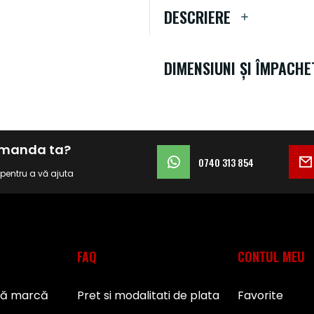
DESCRIERE
DIMENSIUNI ȘI ÎMPACHE
comanda ta?
0740 313 854
i pentru a vă ajuta
FAQ
CONTUL MEU
pă marcă
Pret si modalitati de plata
Favorite