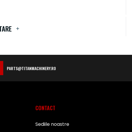
TARE
PARTS@TITANMACHINERY.RO
CONTACT
Sediile noastre