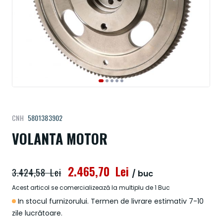
Treci
CNH
5801383902
la
începutul
VOLANTA MOTOR
galeriei
de
imagini
2.465,70 Lei
3.424,58 Lei
/ buc
Acest articol se comercializează la multiplu de 1 Buc
In stocul furnizorului. Termen de livrare estimativ 7-10
zile lucrătoare.