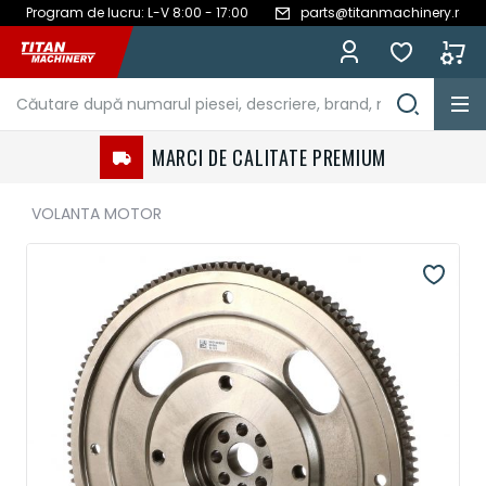
Program de lucru: L-V 8:00 - 17:00
parts@titanmachinery.ro
Mergeți
la
Conținut
MARCI DE CALITATE PREMIUM
VOLANTA MOTOR
Treci
la
sfârșitul
galeriei
de
imagini