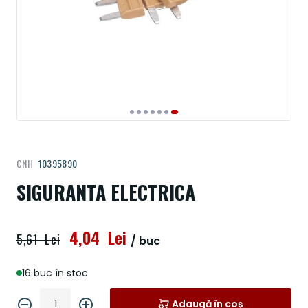
Treci
CNH
10395890
la
începutul
SIGURANTA ELECTRICA
galeriei
de
imagini
4,04 Lei
5,61 Lei
/ buc
16 buc în stoc
Adaugă în coș