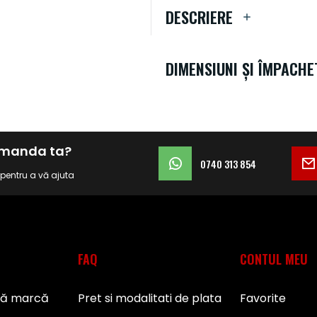
DESCRIERE
DIMENSIUNI ȘI ÎMPACHE
comanda ta?
0740 313 854
i pentru a vă ajuta
FAQ
CONTUL MEU
pă marcă
Pret si modalitati de plata
Favorite