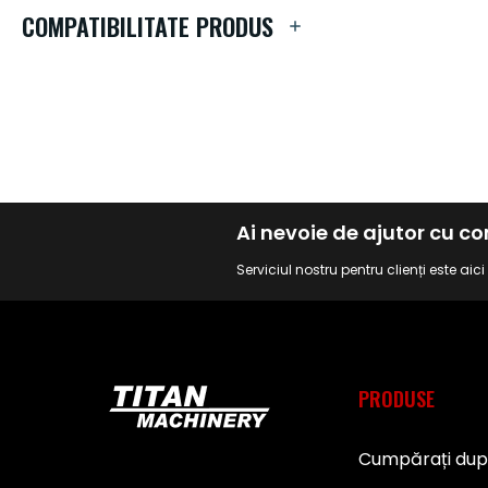
de
COMPATIBILITATE PRODUS
imagini
Ai nevoie de ajutor cu 
Serviciul nostru pentru clienți este aic
PRODUSE
Cumpărați du