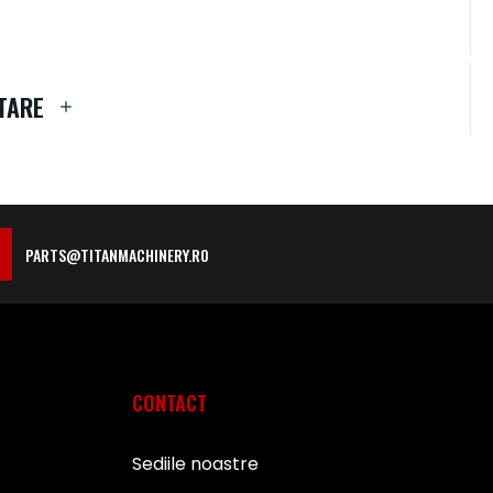
TARE
PARTS@TITANMACHINERY.RO
CONTACT
Sediile noastre