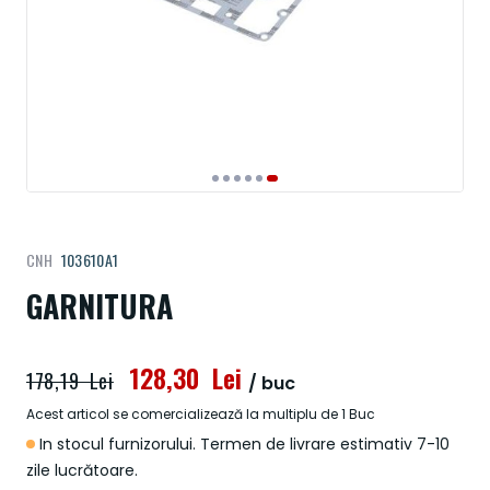
Treci
CNH
103610A1
la
începutul
GARNITURA
galeriei
de
imagini
128,30 Lei
178,19 Lei
/ buc
Acest articol se comercializează la multiplu de 1 Buc
In stocul furnizorului. Termen de livrare estimativ 7-10
zile lucrătoare.