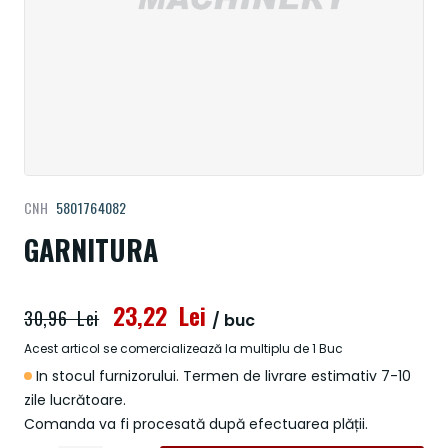
Treci
CNH
5801764082
la
începutul
GARNITURA
galeriei
de
imagini
23,22 Lei
30,96 Lei
/ buc
Acest articol se comercializează la multiplu de 1 Buc
In stocul furnizorului. Termen de livrare estimativ 7-10
zile lucrătoare.
Comanda va fi procesată după efectuarea plății.