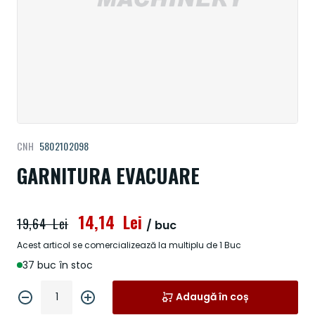
Treci
CNH
5802102098
la
începutul
GARNITURA EVACUARE
galeriei
de
imagini
14,14 Lei
19,64 Lei
/ buc
Acest articol se comercializează la multiplu de 1 Buc
37 buc în stoc
Adaugă în coș