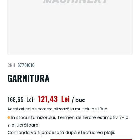
Treci
CNH
87731610
la
începutul
GARNITURA
galeriei
de
imagini
121,43 Lei
168,65 Lei
/ buc
Acest articol se comercializează la multiplu de 1 Buc
In stocul furnizorului. Termen de livrare estimativ 7-10
zile lucrătoare.
Comanda va fi procesată după efectuarea plății.