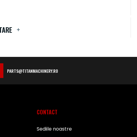
TARE
PARTS@TITANMACHINERY.RO
CONTACT
Sediile noastre