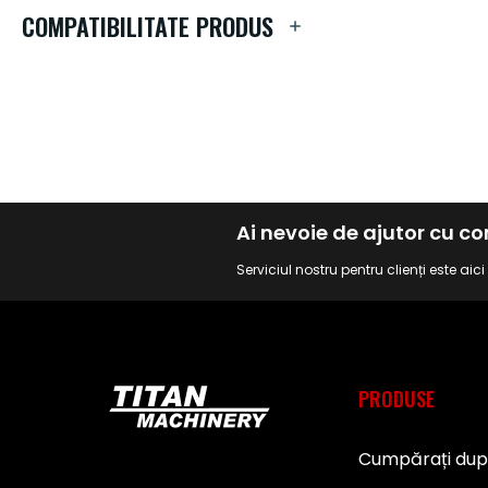
de
COMPATIBILITATE PRODUS
imagini
Ai nevoie de ajutor cu 
Serviciul nostru pentru clienți este aic
PRODUSE
Cumpărați du