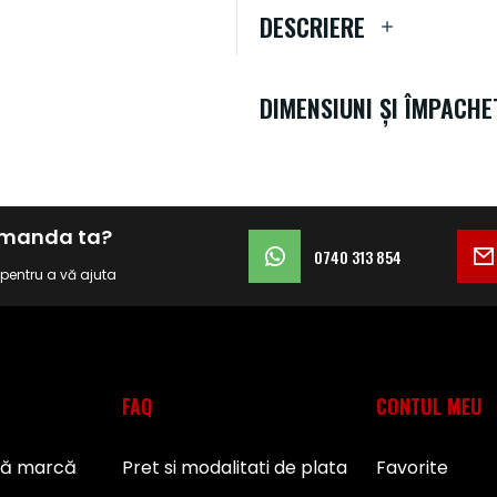
DESCRIERE
DIMENSIUNI ȘI ÎMPACHE
comanda ta?
0740 313 854
i pentru a vă ajuta
FAQ
CONTUL MEU
pă marcă
Pret si modalitati de plata
Favorite