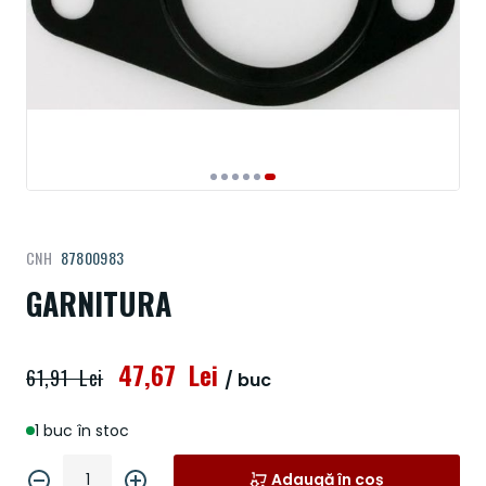
Treci
CNH
87800983
la
începutul
GARNITURA
galeriei
de
imagini
47,67 Lei
61,91 Lei
/ buc
1 buc în stoc
Adaugă în coș