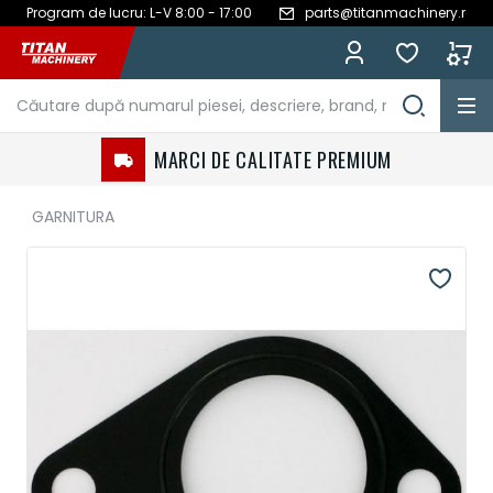
Program de lucru: L-V 8:00 - 17:00
parts@titanmachinery.ro
Mergeți
la
Conținut
MARCI DE CALITATE PREMIUM
GARNITURA
Treci
la
sfârșitul
galeriei
de
imagini