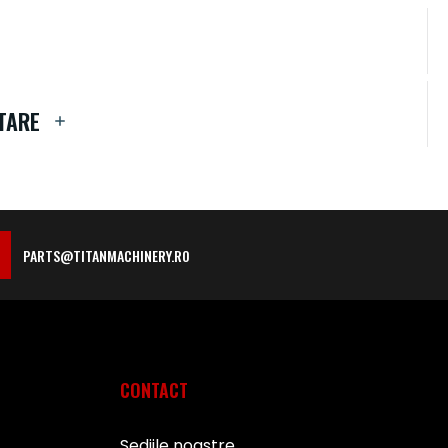
TARE
PARTS@TITANMACHINERY.RO
CONTACT
Sediile noastre