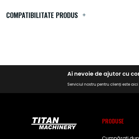
galeriei
de
COMPATIBILITATE PRODUS
imagini
Ai nevoie de ajutor cu 
Serviciul nostru pentru clienți este aic
PRODUSE
Cumpărați du