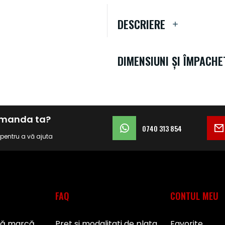
DESCRIERE
DIMENSIUNI ȘI ÎMPACHE
comanda ta?
0740 313 854
i pentru a vă ajuta
FAQ
CONTUL MEU
pă marcă
Pret si modalitati de plata
Favorite