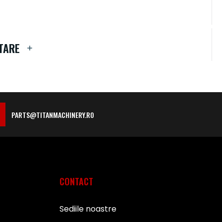
TARE
PARTS@TITANMACHINERY.RO
CONTACT
Sediile noastre