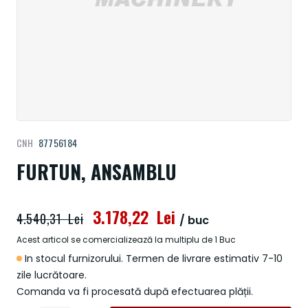
Treci
CNH
87756184
la
începutul
FURTUN, ANSAMBLU
galeriei
de
imagini
3.178,22 Lei
4.540,31 Lei
/ buc
Acest articol se comercializează la multiplu de 1 Buc
In stocul furnizorului. Termen de livrare estimativ 7-10
zile lucrătoare.
Comanda va fi procesată după efectuarea plății.