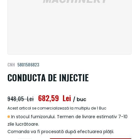
Treci
CNH
5801586823
la
începutul
CONDUCTA DE INJECTIE
galeriei
de
imagini
682,59 Lei
948,05 Lei
/ buc
Acest articol se comercializează la multiplu de 1 Buc
In stocul furnizorului. Termen de livrare estimativ 7-10
zile lucrătoare.
Comanda va fi procesată după efectuarea plății.