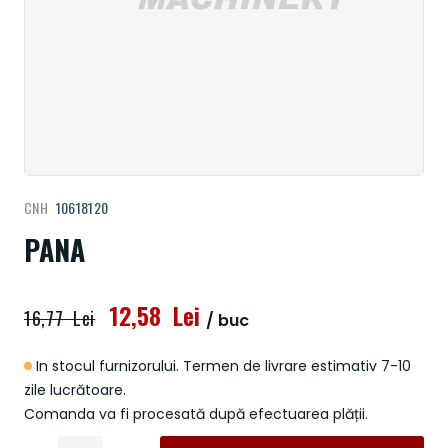
Treci
CNH
10618120
la
începutul
PANA
galeriei
de
imagini
12,58 Lei
16,77 Lei
/ buc
In stocul furnizorului. Termen de livrare estimativ 7-10
zile lucrătoare.
Comanda va fi procesată după efectuarea plății.