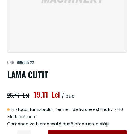
Treci
CNH
89508722
la
începutul
LAMA CUTIT
galeriei
de
imagini
19,11 Lei
25,47 Lei
/ buc
In stocul furnizorului. Termen de livrare estimativ 7-10
zile lucrătoare.
Comanda va fi procesată după efectuarea plății.