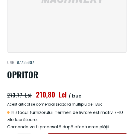
Treci
CNH
87735697
la
începutul
OPRITOR
galeriei
de
imagini
210,80 Lei
273,77 Lei
/ buc
Acest articol se comercializează la multiplu de 1 Buc
In stocul furnizorului. Termen de livrare estimativ 7-10
zile lucrătoare.
Comanda va fi procesată după efectuarea plății.