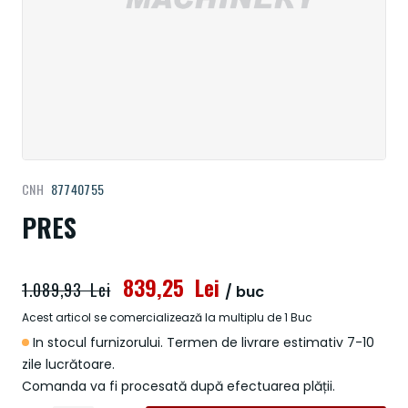
Treci
CNH
87740755
la
începutul
PRES
galeriei
de
imagini
839,25 Lei
1.089,93 Lei
/ buc
Acest articol se comercializează la multiplu de 1 Buc
In stocul furnizorului. Termen de livrare estimativ 7-10
zile lucrătoare.
Comanda va fi procesată după efectuarea plății.