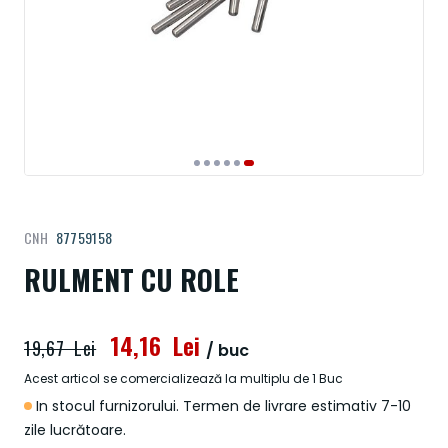
Treci
CNH
87759158
la
începutul
RULMENT CU ROLE
galeriei
de
imagini
14,16 Lei
19,67 Lei
/ buc
Acest articol se comercializează la multiplu de 1 Buc
In stocul furnizorului. Termen de livrare estimativ 7-10
zile lucrătoare.