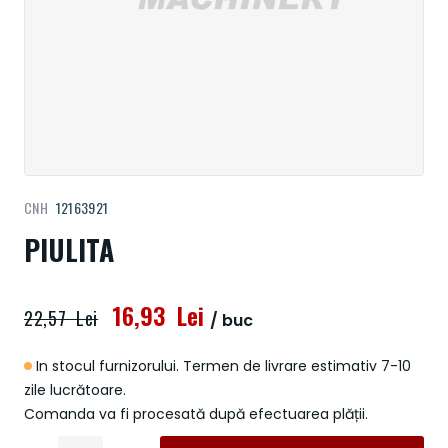
Treci
CNH
12163921
la
începutul
PIULITA
galeriei
de
imagini
16,93 Lei
22,57 Lei
/ buc
In stocul furnizorului. Termen de livrare estimativ 7-10
zile lucrătoare.
Comanda va fi procesată după efectuarea plății.