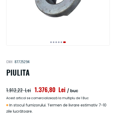
Treci
CNH
87725294
la
începutul
PIULITA
galeriei
de
imagini
1.376,80 Lei
1.912,22 Lei
/ buc
Acest articol se comercializează la multiplu de 1 Buc
In stocul furnizorului. Termen de livrare estimativ 7-10
zile lucrătoare.