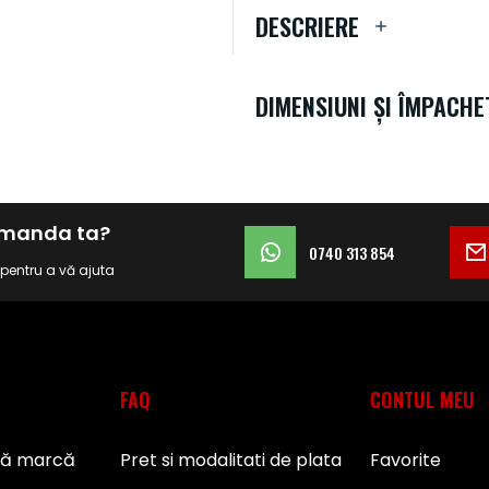
DESCRIERE
DIMENSIUNI ȘI ÎMPACHE
comanda ta?
0740 313 854
i pentru a vă ajuta
FAQ
CONTUL MEU
pă marcă
Pret si modalitati de plata
Favorite