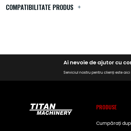
de
COMPATIBILITATE PRODUS
imagini
Ai nevoie de ajutor cu 
Serviciul nostru pentru clienți este aic
PRODUSE
Cumpărați du