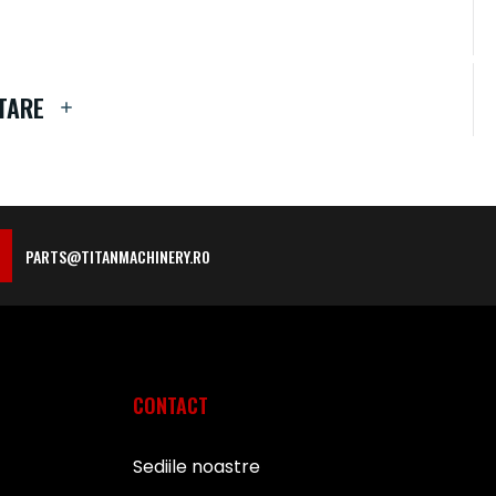
TARE
PARTS@TITANMACHINERY.RO
CONTACT
Sediile noastre