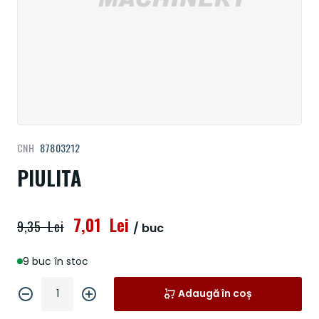
Treci
CNH
87803212
la
începutul
PIULITA
galeriei
de
imagini
7,01 Lei
9,35 Lei
/ buc
9 buc în stoc
Adaugă în coș