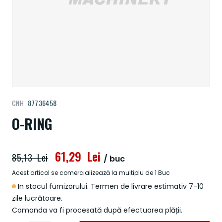
Treci
CNH
87736458
la
începutul
O-RING
galeriei
de
imagini
61,29 Lei
85,13 Lei
/ buc
Acest articol se comercializează la multiplu de 1 Buc
In stocul furnizorului. Termen de livrare estimativ 7-10
zile lucrătoare.
Comanda va fi procesată după efectuarea plății.