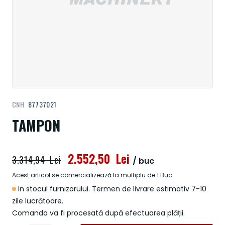
Treci
CNH
87737021
la
începutul
TAMPON
galeriei
de
imagini
2.552,50 Lei
3.314,94 Lei
/ buc
Acest articol se comercializează la multiplu de 1 Buc
In stocul furnizorului. Termen de livrare estimativ 7-10
zile lucrătoare.
Comanda va fi procesată după efectuarea plății.