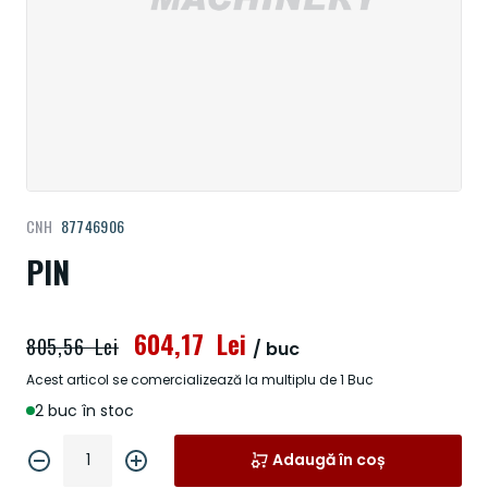
Treci
CNH
87746906
la
începutul
PIN
galeriei
de
imagini
604,17 Lei
805,56 Lei
/ buc
Acest articol se comercializează la multiplu de 1 Buc
2 buc în stoc
Adaugă în coș