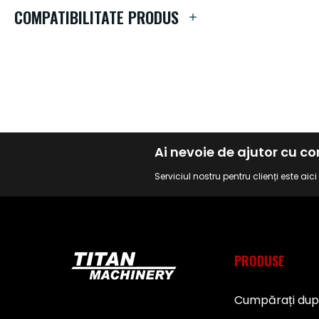
de
COMPATIBILITATE PRODUS
imagini
Ai nevoie de ajutor cu 
Serviciul nostru pentru clienți este aic
PRODUSE
Cumpărați du