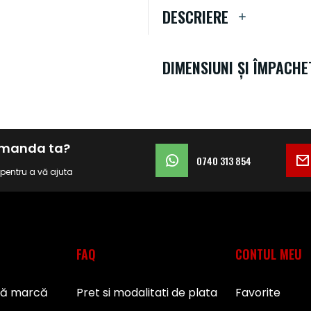
DESCRIERE
DIMENSIUNI ȘI ÎMPACHE
comanda ta?
0740 313 854
i pentru a vă ajuta
FAQ
CONTUL MEU
pă marcă
Pret si modalitati de plata
Favorite