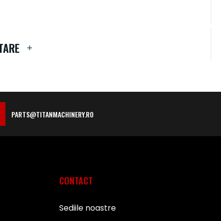
TARE
PARTS@TITANMACHINERY.RO
CONTACT
Sediile noastre