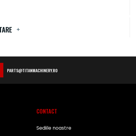
TARE
PARTS@TITANMACHINERY.RO
CONTACT
Sediile noastre