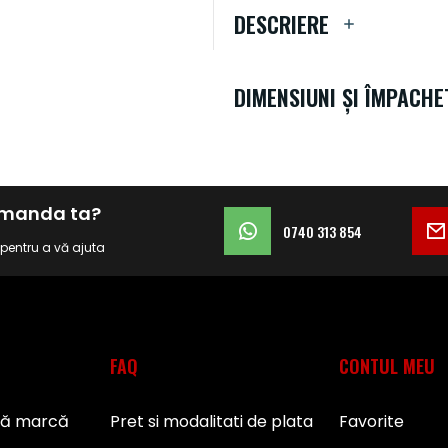
DESCRIERE
DIMENSIUNI ȘI ÎMPACHE
comanda ta?
0740 313 854
i pentru a vă ajuta
FAQ
CONTUL MEU
pă marcă
Pret si modalitati de plata
Favorite