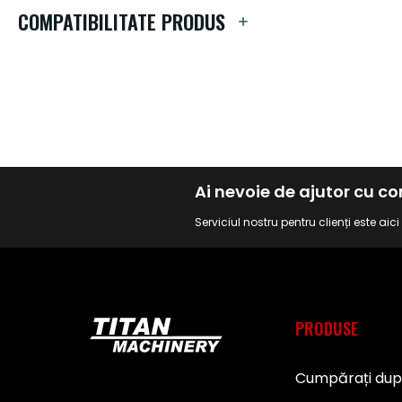
de
COMPATIBILITATE PRODUS
imagini
Ai nevoie de ajutor cu 
Serviciul nostru pentru clienți este aic
PRODUSE
Cumpărați du