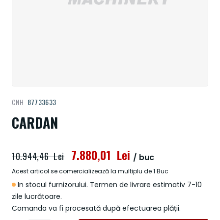
Treci
CNH
87733633
la
începutul
CARDAN
galeriei
de
imagini
7.880,01 Lei
10.944,46 Lei
/ buc
Acest articol se comercializează la multiplu de 1 Buc
In stocul furnizorului. Termen de livrare estimativ 7-10
zile lucrătoare.
Comanda va fi procesată după efectuarea plății.