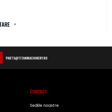
TARE
PARTS@TITANMACHINERY.RO
CONTACT
Sediile noastre