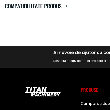
de
COMPATIBILITATE PRODUS
imagini
Ai nevoie de ajutor cu 
Serviciul nostru pentru clienți este aic
PRODUSE
Cumpărați du