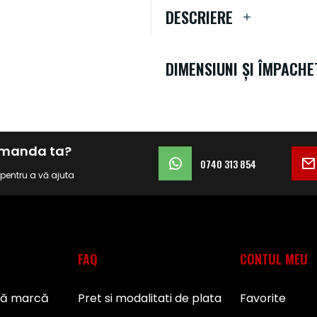
DESCRIERE
DIMENSIUNI ȘI ÎMPACHE
comanda ta?
0740 313 854
i pentru a vă ajuta
FAQ
CONTUL MEU
pă marcă
Pret si modalitati de plata
Favorite